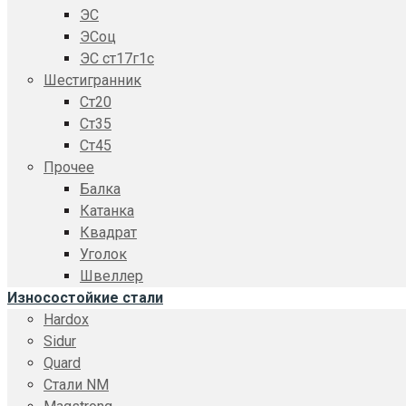
ЭС
ЭСоц
ЭС ст17г1с
Шестигранник
Ст20
Ст35
Ст45
Прочее
Балка
Катанка
Квадрат
Уголок
Швеллер
Износостойкие стали
Hardox
Sidur
Quard
Стали NM