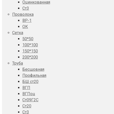
Оцинкованная
Ст3
Проволока
ВР-1
ОК
Сетка
50*50
100*100
150*150
200*200
Труба
Бесшовная
Профильная
БШ ст20
ВГП
ВГПоц
Ст09Г2С
Ст20
Ст3