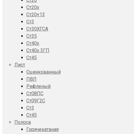
Ст20
Ст20x
Ст20×13
Ст3
Ст30ХГСА
Ст35
Ст40х
Ст40х 3ГП
Ст45
Лист
Оцинкованный
ПВЛ
Рифленый
Ст08ПС
Ст09Г2С
Ст3
Ст45
Полоса
Горячекатаная