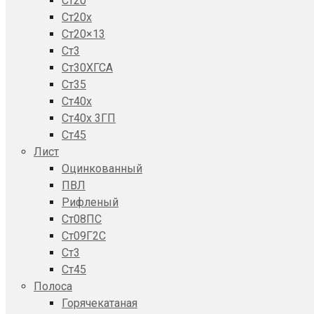
Ст20
Ст20x
Ст20×13
Ст3
Ст30ХГСА
Ст35
Ст40х
Ст40х 3ГП
Ст45
Лист
Оцинкованный
ПВЛ
Рифленый
Ст08ПС
Ст09Г2С
Ст3
Ст45
Полоса
Горячекатаная