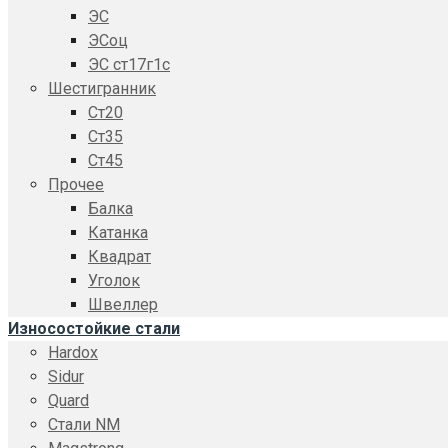
ЭС
ЭСоц
ЭС ст17г1с
Шестигранник
Ст20
Ст35
Ст45
Прочее
Балка
Катанка
Квадрат
Уголок
Швеллер
Износостойкие стали
Hardox
Sidur
Quard
Стали NM