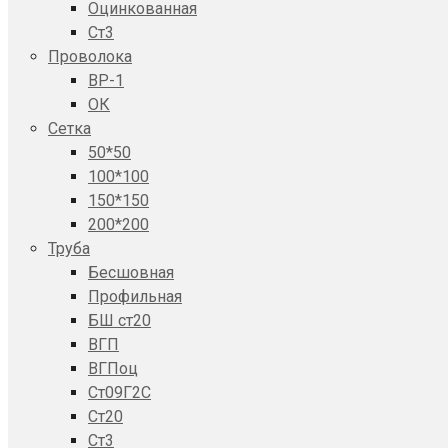
Оцинкованная
Ст3
Проволока
ВР-1
ОК
Сетка
50*50
100*100
150*150
200*200
Труба
Бесшовная
Профильная
БШ ст20
ВГП
ВГПоц
Ст09Г2С
Ст20
Ст3