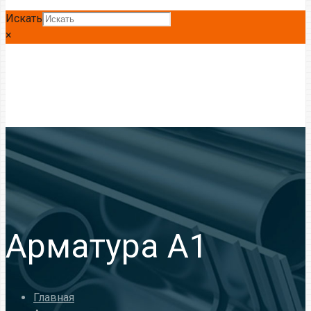
Искать
×
Арматура А1
Главная