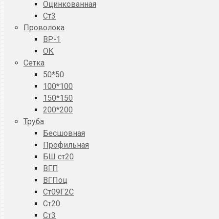
Оцинкованная
Ст3
Проволока
ВР-1
ОК
Сетка
50*50
100*100
150*150
200*200
Труба
Бесшовная
Профильная
БШ ст20
ВГП
ВГПоц
Ст09Г2С
Ст20
Ст3