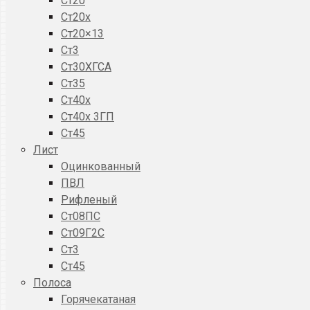
Ст20
Ст20x
Ст20×13
Ст3
Ст30ХГСА
Ст35
Ст40х
Ст40х 3ГП
Ст45
Лист
Оцинкованный
ПВЛ
Рифленый
Ст08ПС
Ст09Г2С
Ст3
Ст45
Полоса
Горячекатаная