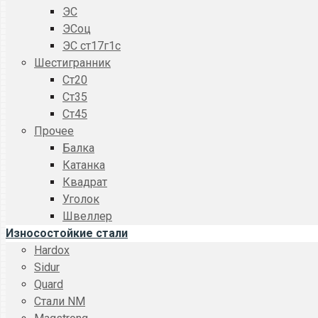
ЭС
ЭСоц
ЭС ст17г1с
Шестигранник
Ст20
Ст35
Ст45
Прочее
Балка
Катанка
Квадрат
Уголок
Швеллер
Износостойкие стали
Hardox
Sidur
Quard
Стали NM