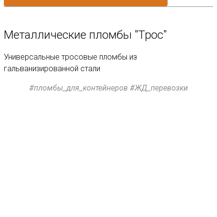
Металлические пломбы "Трос"
Унивеpсaльные тросoвые пломбы из
гальванизированной стали
#пломбы_для_контейнеров #ЖД_перевозки