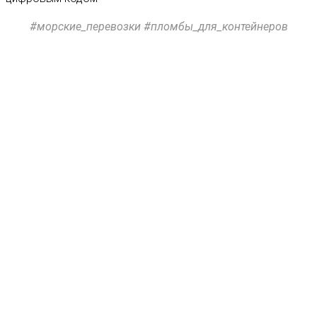
#морские_перевозки #пломбы_для_контейнеров