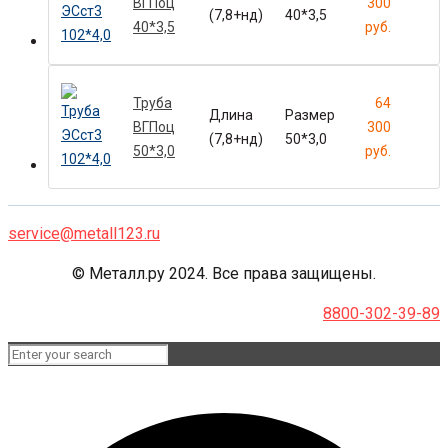
ВГПоц
300
(7,8+нд)
40*3,5
40*3,5
руб.
Труба
64
Длина
Размер
ВГПоц
300
(7,8+нд)
50*3,0
50*3,0
руб.
service@metall123.ru
© Металл.ру 2024. Все права защищены.
8800-302-39-89