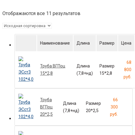
Отображаются все 11 результатов
Наименование
Длина
Размер
Цена
68
Труба ВГПоц
Длина
Размер
800
15*2,8
(7,8+нд)
15*2,8
руб.
Труба
66
Длина
Размер
ВГПоц
300
(7,8+нд)
20*2,5
20*2,5
руб.