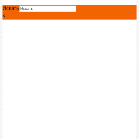
Искать
×
Круг Ст09Г2С
Главная