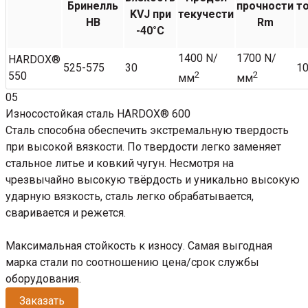
Бринелль
прочности
т
KVJ при
текучести
НВ
Rm
-40°C
1400 N/
1700 N/
HARDOX®
525-575
30
10
550
2
2
мм
мм
05
Износостойкая сталь HARDOX® 600
Сталь способна обеспечить экстремальную твердость
при высокой вязкости. По твердости легко заменяет
стальное литье и ковкий чугун. Несмотря на
чрезвычайно высокую твёрдость и уникально высокую
ударную вязкость, сталь легко обрабатывается,
сваривается и режется.
Максимальная стойкость к износу. Самая выгодная
марка стали по соотношению цена/срок службы
оборудования.
Заказать