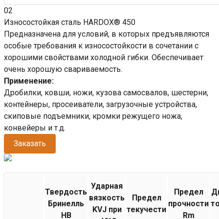
02
Износостойкая сталь HARDOX® 450
Предназначена для условий, в которых предъявляются
особые требования к износостойкости в сочетании с
хорошими свойствами холодной гибки. Обеспечивает
очень хорошую свариваемость.
Применение:
Дробилки, ковши, ножи, кузова самосвалов, шестерни,
контейнеры, просеиватели, загрузочные устройства,
скиповые подъемники, кромки режущего ножа,
конвейеры и т.д.
Заказать
Ударная
Твердость
Предел
Д
вязкость
Предел
Бринелль
прочности
т
KVJ при
текучести
НВ
Rm