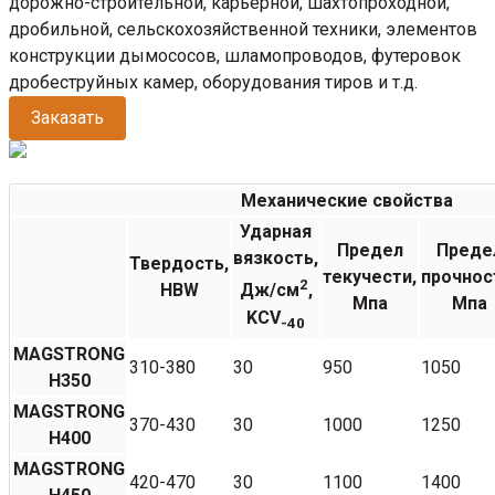
дорожно-строительной, карьерной, шахтопроходной,
дробильной, сельскохозяйственной техники, элементов
конструкции дымососов, шламопроводов, футеровок
дробеструйных камер, оборудования тиров и т.д.
Заказать
Механические свойства
Ударная
Предел
Преде
вязкость,
Твердость,
текучести,
прочнос
2
HBW
Дж/см
,
Мпа
Мпа
KCV
-40
MAGSTRONG
310-380
30
950
1050
H350
MAGSTRONG
370-430
30
1000
1250
H400
MAGSTRONG
420-470
30
1100
1400