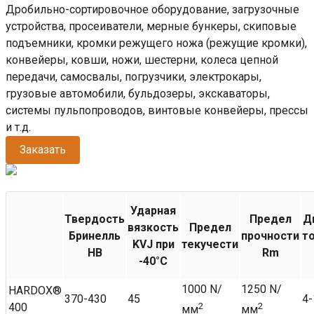
Дробильно-сортировочное оборудование, загрузочные
устройства, просеиватели, мерные бункеры, скиповые
подъемники, кромки режущего ножа (режущие кромки),
конвейеры, ковши, ножи, шестерни, колеса цепной
передачи, самосвалы, погрузчики, электрокары,
грузовые автомобили, бульдозеры, экскаваторы,
системы пульпопроводов, винтовые конвейеры, прессы
и т.д.
Заказать
Ударная
Твердость
Предел
Д
вязкость
Предел
Бринелль
прочности
т
KVJ при
текучести
НВ
Rm
-40°C
1000 N/
1250 N/
HARDOX®
370-430
45
4-
400
2
2
мм
мм