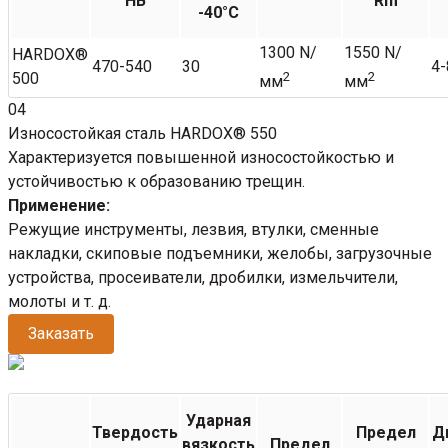
НВ
Rm
-40°C
1300 N/
1550 N/
HARDOX®
470-540
30
4-
500
2
2
мм
мм
04
Износостойкая сталь HARDOX® 550
Характеризуется повышенной износостойкостью и
устойчивостью к образованию трещин.
Применение:
Режущие инструменты, лезвия, втулки, сменные
накладки, скиповые подъемники, желобы, загрузочные
устройства, просеиватели, дробилки, измельчители,
молоты и т. д.
Заказать
Ударная
Твердость
Предел
Д
вязкость
Предел