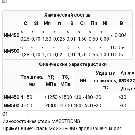
Химический состав
C
Si
Mn
п
S
Cr
Пн
Ni
B
≤
≤
≤
≤
≤
≤
≤
≤
NM450
≤ 0,004
0,26
0,70
1,60
0,025
0,01
1,50
0,50
0,08
≤
≤
≤
≤
≤
≤
≤
≤
0.005-
NM500
0,38
0,70
1,70
0,02
0,01
1,20
0,65
1,00
0.006
Физические характеристики
Ударн
Ударная
Толщина,
YP,
TS,
вязкос
HB
вязкость,
мм
МПа
МПа
°C
Дж/с
NM450
4—50
≥1250
≥1500
430~480
-20
≥30
NM500
4—50
≥1300
≥1700
480~520
-20
≥30
01
Износостойкая сталь MAGSTRONG
Применение:
Сталь MAGSTRONG предназначена для