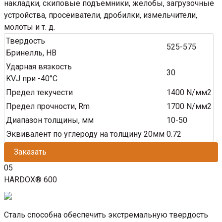
накладки, скиповые подъемники, желобы, загрузочные
устройства, просеиватели, дробилки, измельчители,
молоты и т. д.
Твердость
525-575
Бринелль, HB
Ударная вязкость
30
KVJ при -40°C
Предел текучести
1400 N/мм2
Предел прочности, Rm
1700 N/мм2
Диапазон толщины, мм
10-50
Эквивалент по углероду на толщину 20мм
0.72
Заказать
05
HARDOX® 600
Сталь способна обеспечить экстремальную твердость