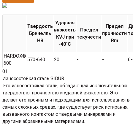
Ударная
Твердость
Предел
Д
вязкость
Предел
Бринелль
прочности
т
KVJ при
текучести
НВ
Rm
-40°C
HARDOX®
570-640
20
-
-
6-
600
01
Износостойкая сталь SIDUR
Это износостойкая сталь, обладающая исключительной
твердостью, прочностью и ударной вязкостью. Это
делает его прочным и подходящим для использования в
самых сложных средах, где существует риск истирания,
вызванного контактом с твердыми минералами и
другими абразивными материалами.