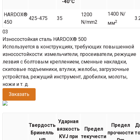
-40°C
1400 N/
HARDOX®
1200
425-475
35
3.
450
N/mm2
2
мм
03
Износостойкая сталь HARDOX® 500
Используется в конструкциях, требующих повышенной
износостойкости: измельчители, просеиватели, режущие
лезвия с болтовым креплением, сменные накладки,
скиповые подъемники, втулки, желобы, загрузочные
устройства, режущий инструмент, дробилки, молоты,
ножи и т. д.
Заказать
Ударная
Твердость
Предел
Д
вязкость
Предел
Бринелль
прочности
т
KVJ при
текучести