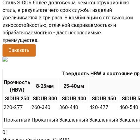
Сталь SIDUR более долговечна, чем конструкционная
сталь, в результате чего срок службы изделий
увеличивается в три раза. В комбинации с его высокой
износостойкостью, отличной свариваемостью и
обрабатываемостью - дает неоспоримые
преимущества.
Заказать
Твердость HBW и состояние пр
Прочность
8-25мм
25-40мм
(HBW)
SIDUR 250
SIDUR 300
SIDUR 400
SIDUR 450
SIDUR 
220-277
260-340
360-440
420-477
460-540
Прокатный
Прокатный
Закаленный
Закаленный
Закален
01
Износостойкая сталь QUARD