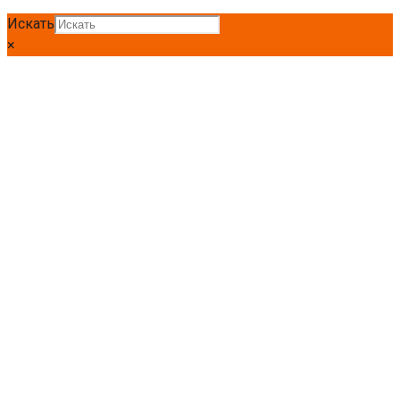
Искать
×
Круг Ст35
Главная