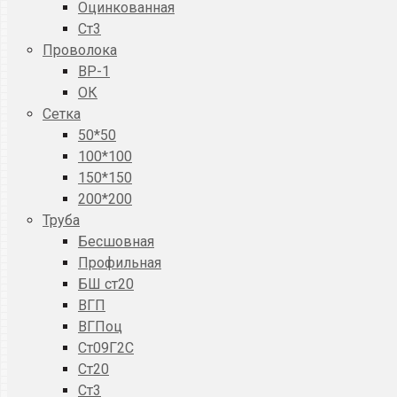
Оцинкованная
Ст3
Проволока
ВР-1
ОК
Сетка
50*50
100*100
150*150
200*200
Труба
Бесшовная
Профильная
БШ ст20
ВГП
ВГПоц
Ст09Г2С
Ст20
Ст3