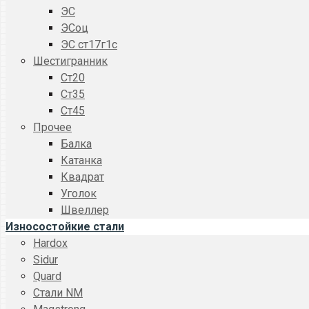
ЭС
ЭСоц
ЭС ст17г1с
Шестигранник
Ст20
Ст35
Ст45
Прочее
Балка
Катанка
Квадрат
Уголок
Швеллер
Износостойкие стали
Hardox
Sidur
Quard
Стали NM