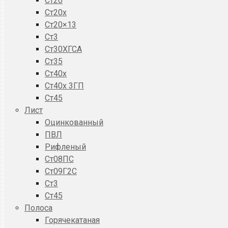
Ст20
Ст20x
Ст20×13
Ст3
Ст30ХГСА
Ст35
Ст40х
Ст40х 3ГП
Ст45
Лист
Оцинкованный
ПВЛ
Рифленый
Ст08ПС
Ст09Г2С
Ст3
Ст45
Полоса
Горячекатаная