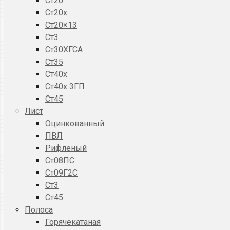
Ст20
Ст20x
Ст20×13
Ст3
Ст30ХГСА
Ст35
Ст40х
Ст40х 3ГП
Ст45
Лист
Оцинкованный
ПВЛ
Рифленый
Ст08ПС
Ст09Г2С
Ст3
Ст45
Полоса
Горячекатаная