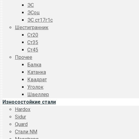
ЭС
ЭСоц
ЭС ст17г1с
Шестигранник
Ст20
Ст35
Ст45
Прочее
Балка
Катанка
Квадрат
Уголок
Швеллер
Износостойкие стали
Hardox
Sidur
Quard
Стали NM