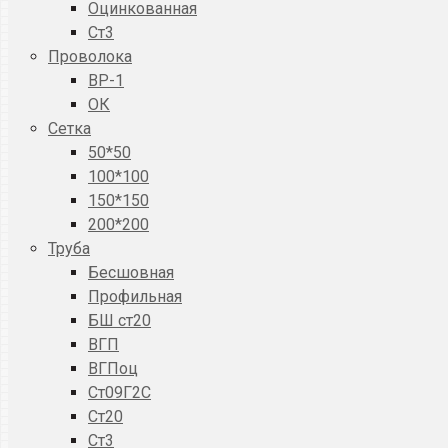
Оцинкованная
Ст3
Проволока
ВР-1
ОК
Сетка
50*50
100*100
150*150
200*200
Труба
Бесшовная
Профильная
БШ ст20
ВГП
ВГПоц
Ст09Г2С
Ст20
Ст3