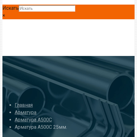
Искать
×
Главная
Арматура
Арматура A500C
Арматура А500С 25мм.