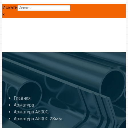
Искать
×
Главная
Арматура
Арматура A500C
Арматура А500С 28мм.