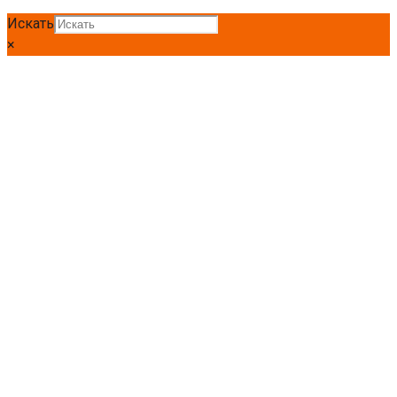
Искать
×
Главная
Арматура
Арматура АТ800
Арматура А800 12мм.