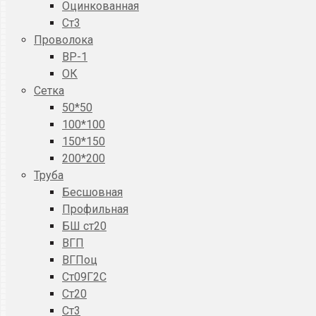
Оцинкованная
Ст3
Проволока
ВР-1
ОК
Сетка
50*50
100*100
150*150
200*200
Труба
Бесшовная
Профильная
БШ ст20
ВГП
ВГПоц
Ст09Г2С
Ст20
Ст3