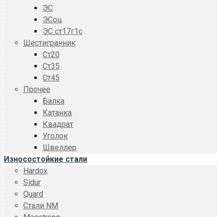
ЭС
ЭСоц
ЭС ст17г1с
Шестигранник
Ст20
Ст35
Ст45
Прочее
Балка
Катанка
Квадрат
Уголок
Швеллер
Износостойкие стали
Hardox
Sidur
Quard
Стали NM