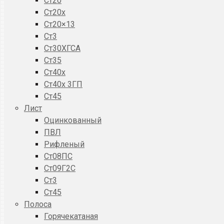
Ст20
Ст20x
Ст20×13
Ст3
Ст30ХГСА
Ст35
Ст40х
Ст40х 3ГП
Ст45
Лист
Оцинкованный
ПВЛ
Рифленый
Ст08ПС
Ст09Г2С
Ст3
Ст45
Полоса
Горячекатаная