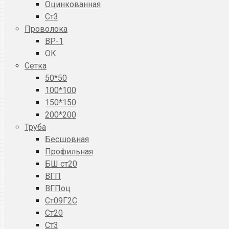
Оцинкованная
Ст3
Проволока
ВР-1
ОК
Сетка
50*50
100*100
150*150
200*200
Труба
Бесшовная
Профильная
БШ ст20
ВГП
ВГПоц
Ст09Г2С
Ст20
Ст3