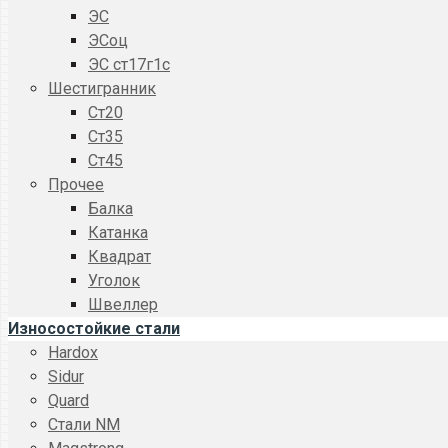
ЭС
ЭСоц
ЭС ст17г1с
Шестигранник
Ст20
Ст35
Ст45
Прочее
Балка
Катанка
Квадрат
Уголок
Швеллер
Износостойкие стали
Hardox
Sidur
Quard
Стали NM