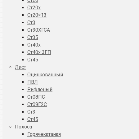
Ст20
Ст20x
Ст20×13
Ст3
Ст30ХГСА
Ст35
Ст40х
Ст40х 3ГП
Ст45
Лист
Оцинкованный
ПВЛ
Рифленый
Ст08ПС
Ст09Г2С
Ст3
Ст45
Полоса
Горячекатаная