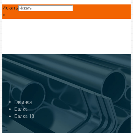
Искать
×
Главная
Балка
Балка 18