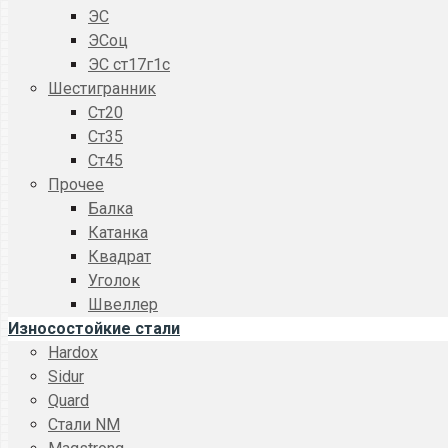
ЭС
ЭСоц
ЭС ст17г1с
Шестигранник
Ст20
Ст35
Ст45
Прочее
Балка
Катанка
Квадрат
Уголок
Швеллер
Износостойкие стали
Hardox
Sidur
Quard
Стали NM