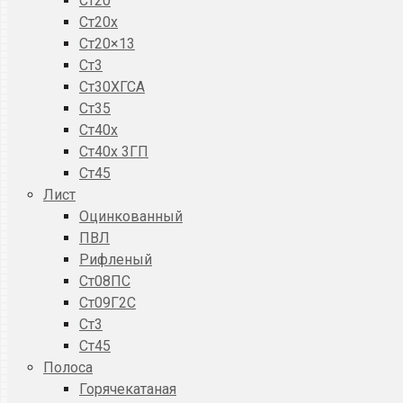
Ст20
Ст20x
Ст20×13
Ст3
Ст30ХГСА
Ст35
Ст40х
Ст40х 3ГП
Ст45
Лист
Оцинкованный
ПВЛ
Рифленый
Ст08ПС
Ст09Г2С
Ст3
Ст45
Полоса
Горячекатаная