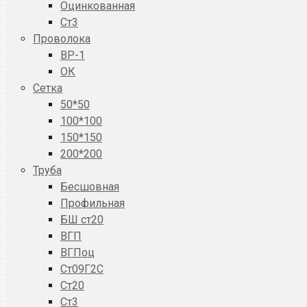
Оцинкованная
Ст3
Проволока
ВР-1
ОК
Сетка
50*50
100*100
150*150
200*200
Труба
Бесшовная
Профильная
БШ ст20
ВГП
ВГПоц
Ст09Г2С
Ст20
Ст3