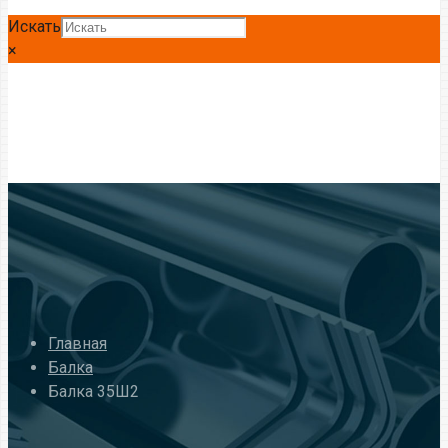
Искать
×
Главная
Балка
Балка 35Ш2