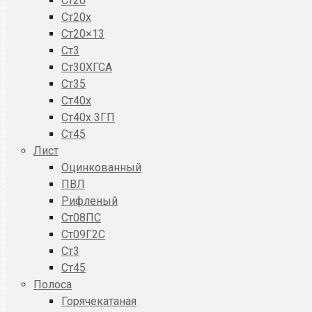
Ст20
Ст20x
Ст20×13
Ст3
Ст30ХГСА
Ст35
Ст40х
Ст40х 3ГП
Ст45
Лист
Оцинкованный
ПВЛ
Рифленый
Ст08ПС
Ст09Г2С
Ст3
Ст45
Полоса
Горячекатаная