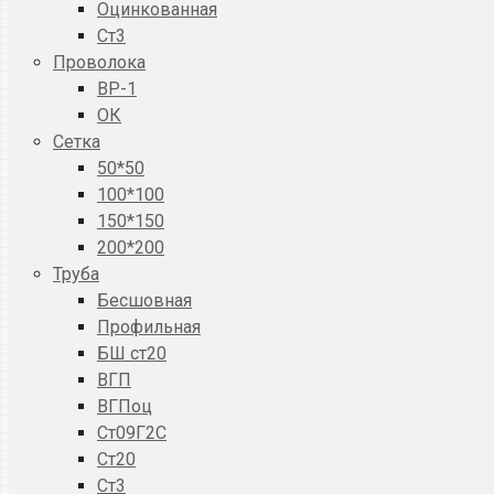
Оцинкованная
Ст3
Проволока
ВР-1
ОК
Сетка
50*50
100*100
150*150
200*200
Труба
Бесшовная
Профильная
БШ ст20
ВГП
ВГПоц
Ст09Г2С
Ст20
Ст3