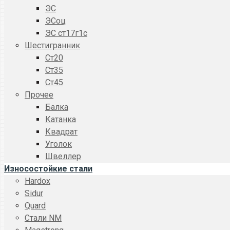
ЭС
ЭСоц
ЭС ст17г1с
Шестигранник
Ст20
Ст35
Ст45
Прочее
Балка
Катанка
Квадрат
Уголок
Швеллер
Износостойкие стали
Hardox
Sidur
Quard
Стали NM