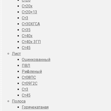
Ст20
Ст20x
Ст20×13
Ст3
Ст30ХГСА
Ст35
Ст40х
Ст40х 3ГП
Ст45
Лист
Оцинкованный
ПВЛ
Рифленый
Ст08ПС
Ст09Г2С
Ст3
Ст45
Полоса
Горячекатаная