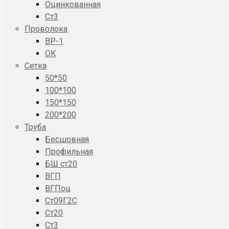
Оцинкованная
Ст3
Проволока
ВР-1
ОК
Сетка
50*50
100*100
150*150
200*200
Труба
Бесшовная
Профильная
БШ ст20
ВГП
ВГПоц
Ст09Г2С
Ст20
Ст3