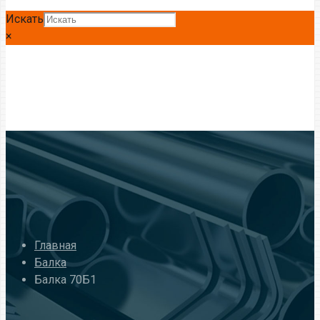
Искать
×
Главная
Балка
Балка 70Б1