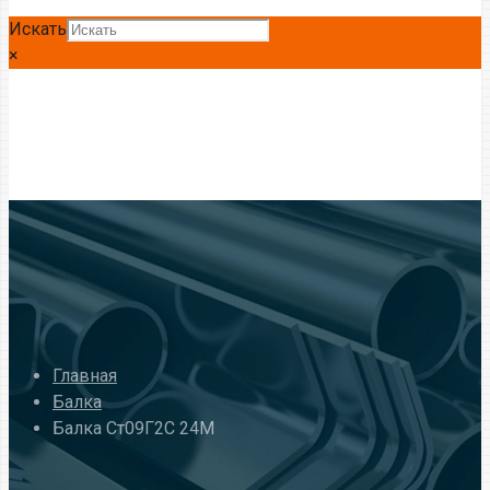
Искать
×
Главная
Балка
Балка Ст09Г2С 24М