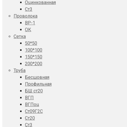
Оцинкованная
Ст3
Проволока
ВР-1
ОК
Сетка
50*50
100*100
150*150
200*200
Труба
Бесшовная
Профильная
БШ ст20
ВГП
ВГПоц
Ст09Г2С
Ст20
Ст3