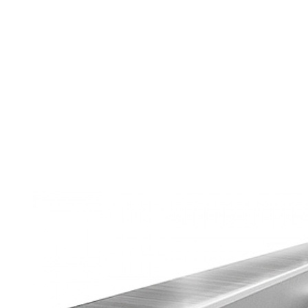
Главная
Балка
Балка Ст09Г2С 45М