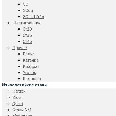
ЭС
ЭСоц
ЭС ст17г1с
Шестигранник
Ст20
Ст35
Ст45
Прочее
Балка
Катанка
Квадрат
Уголок
Швеллер
Износостойкие стали
Hardox
Sidur
Quard
Стали NM