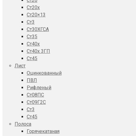
Ст20
Ст20x
Ст20×13
Ст3
Ст30ХГСА
Ст35
Ст40х
Ст40х 3ГП
Ст45
Лист
Оцинкованный
ПВЛ
Рифленый
Ст08ПС
Ст09Г2С
Ст3
Ст45
Полоса
Горячекатаная