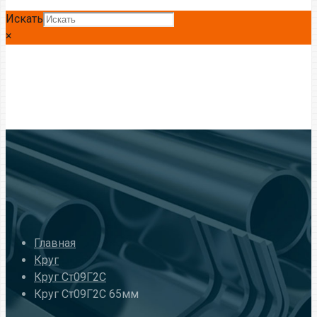
Искать
×
Главная
Круг
Круг Ст09Г2С
Круг Ст09Г2С 65мм