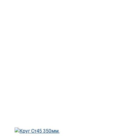
Главная
Круг
Круг Ст 18ХГТ
Круг Ст18ХГТ 200 мм.