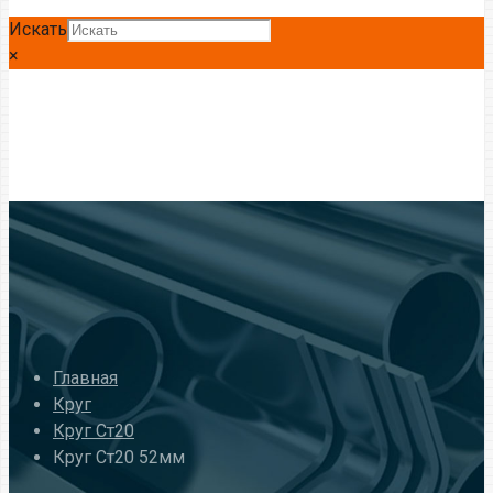
Искать
×
Главная
Круг
Круг Ст20
Круг Ст20 52мм