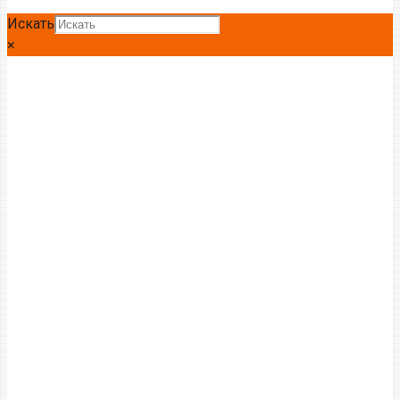
Искать
×
Главная
Круг
Круг Ст20
Круг Ст20 70мм