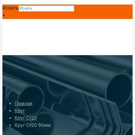
Искать
×
Главная
Круг
Круг Ст20
Круг Ст20 90мм