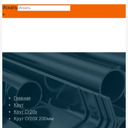
Искать
×
Главная
Круг
Круг Ст20x
Круг Ст20Х 200мм.