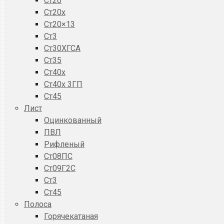
Ст20
Ст20x
Ст20×13
Ст3
Ст30ХГСА
Ст35
Ст40х
Ст40х 3ГП
Ст45
Лист
Оцинкованный
ПВЛ
Рифленый
Ст08ПС
Ст09Г2С
Ст3
Ст45
Полоса
Горячекатаная