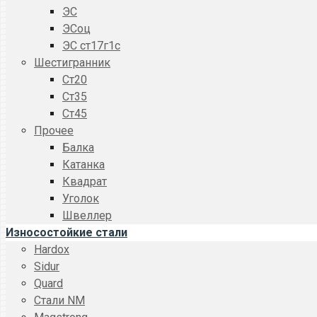
ЭС
ЭСоц
ЭС ст17г1с
Шестигранник
Ст20
Ст35
Ст45
Прочее
Балка
Катанка
Квадрат
Уголок
Швеллер
Износостойкие стали
Hardox
Sidur
Quard
Стали NM