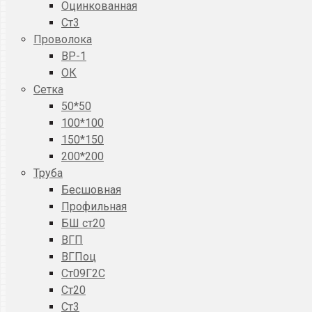
Оцинкованная
Ст3
Проволока
ВР-1
ОК
Сетка
50*50
100*100
150*150
200*200
Труба
Бесшовная
Профильная
БШ ст20
ВГП
ВГПоц
Ст09Г2С
Ст20
Ст3