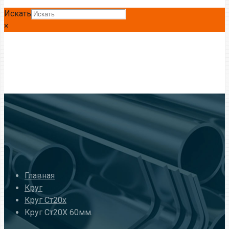
Искать
×
Главная
Круг
Круг Ст20x
Круг Ст20Х 60мм.