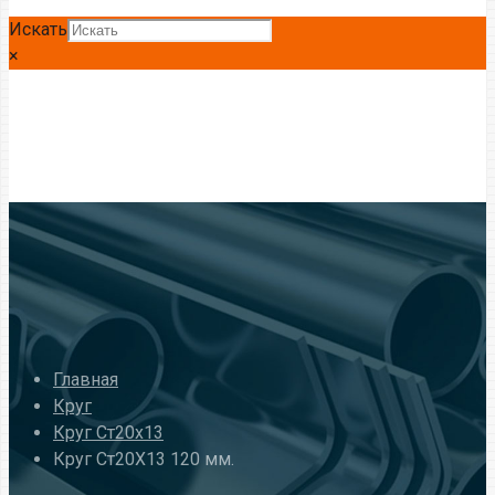
Искать
×
Главная
Круг
Круг Ст20x13
Круг Ст20Х13 120 мм.