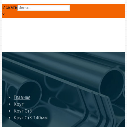
Искать
×
Главная
Круг
Круг Ст3
Круг Ст3 140мм