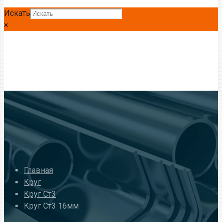
Искать
×
Главная
Круг
Круг Ст3
Круг Ст3 16мм