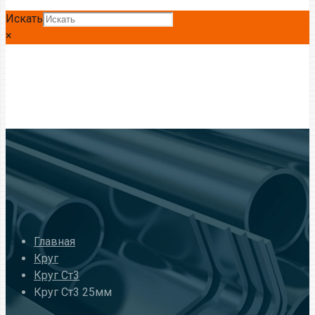
Искать
×
Главная
Круг
Круг Ст3
Круг Ст3 25мм