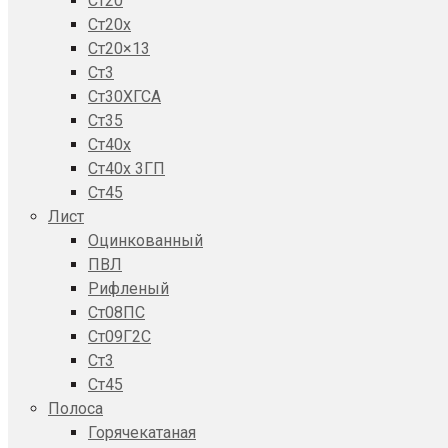
Ст20
Ст20x
Ст20×13
Ст3
Ст30ХГСА
Ст35
Ст40х
Ст40х 3ГП
Ст45
Лист
Оцинкованный
ПВЛ
Рифленый
Ст08ПС
Ст09Г2С
Ст3
Ст45
Полоса
Горячекатаная