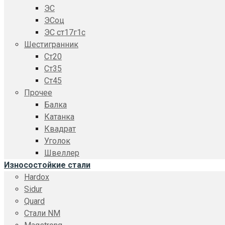
ЭС
ЭСоц
ЭС ст17г1с
Шестигранник
Ст20
Ст35
Ст45
Прочее
Балка
Катанка
Квадрат
Уголок
Швеллер
Износостойкие стали
Hardox
Sidur
Quard
Стали NM