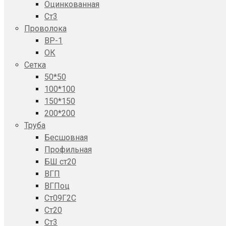
Оцинкованная
Ст3
Проволока
ВР-1
ОК
Сетка
50*50
100*100
150*150
200*200
Труба
Бесшовная
Профильная
БШ ст20
ВГП
ВГПоц
Ст09Г2С
Ст20
Ст3