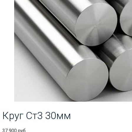
Круг Ст3 30мм
37 900
руб.