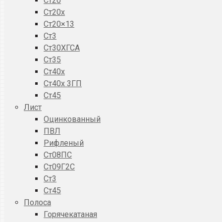
Ст20
Ст20x
Ст20×13
Ст3
Ст30ХГСА
Ст35
Ст40х
Ст40х 3ГП
Ст45
Лист
Оцинкованный
ПВЛ
Рифленый
Ст08ПС
Ст09Г2С
Ст3
Ст45
Полоса
Горячекатаная