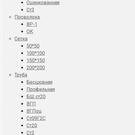
Оцинкованная
Ст3
Проволока
ВР-1
ОК
Сетка
50*50
100*100
150*150
200*200
Труба
Бесшовная
Профильная
БШ ст20
ВГП
ВГПоц
Ст09Г2С
Ст20
Ст3