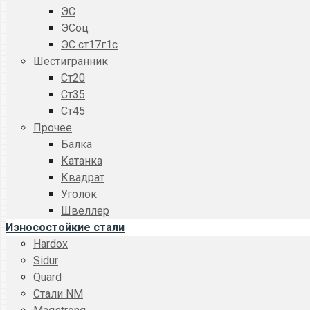
ЭС
ЭСоц
ЭС ст17г1с
Шестигранник
Ст20
Ст35
Ст45
Прочее
Балка
Катанка
Квадрат
Уголок
Швеллер
Износостойкие стали
Hardox
Sidur
Quard
Стали NM