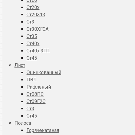
Ст20
Ст20x
Ст20×13
Ст3
Ст30ХГСА
Ст35
Ст40х
Ст40х 3ГП
Ст45
Лист
Оцинкованный
ПВЛ
Рифленый
Ст08ПС
Ст09Г2С
Ст3
Ст45
Полоса
Горячекатаная