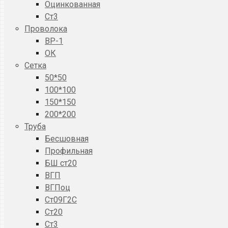
Оцинкованная
Ст3
Проволока
ВР-1
ОК
Сетка
50*50
100*100
150*150
200*200
Труба
Бесшовная
Профильная
БШ ст20
ВГП
ВГПоц
Ст09Г2С
Ст20
Ст3