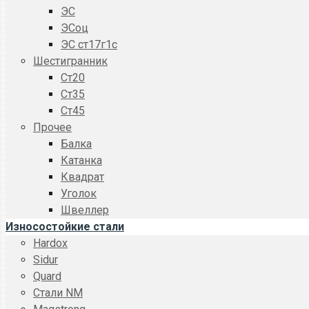
ЭС
ЭСоц
ЭС ст17г1с
Шестигранник
Ст20
Ст35
Ст45
Прочее
Балка
Катанка
Квадрат
Уголок
Швеллер
Износостойкие стали
Hardox
Sidur
Quard
Стали NM