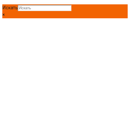
Искать
×
Главная
Круг
Круг Ст35
Круг Ст35 25мм