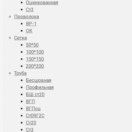
Оцинкованная
Ст3
Проволока
ВР-1
ОК
Сетка
50*50
100*100
150*150
200*200
Труба
Бесшовная
Профильная
БШ ст20
ВГП
ВГПоц
Ст09Г2С
Ст20
Ст3