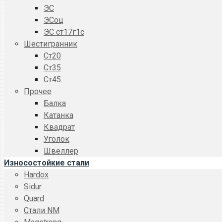
ЭС
ЭСоц
ЭС ст17г1с
Шестигранник
Ст20
Ст35
Ст45
Прочее
Балка
Катанка
Квадрат
Уголок
Швеллер
Износостойкие стали
Hardox
Sidur
Quard
Стали NM