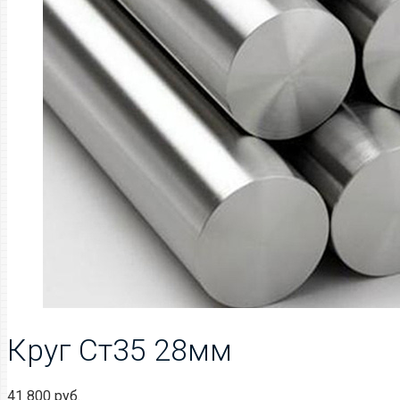
Круг Ст35 28мм
41 800
руб.