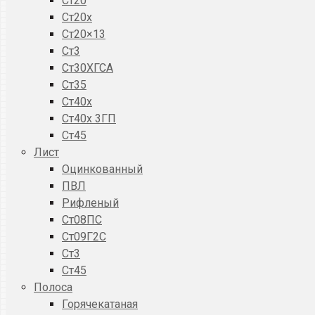
Ст20
Ст20x
Ст20×13
Ст3
Ст30ХГСА
Ст35
Ст40х
Ст40х 3ГП
Ст45
Лист
Оцинкованный
ПВЛ
Рифленый
Ст08ПС
Ст09Г2С
Ст3
Ст45
Полоса
Горячекатаная