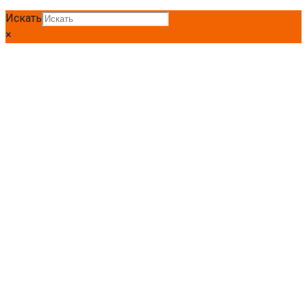
Искать
×
Главная
Круг
Круг Ст35
Круг Ст35 56мм