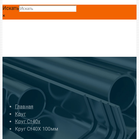
Искать
×
Главная
Круг
Круг Ст40х
Круг Ст40Х 100мм