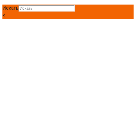
Искать
×
Главная
Круг
Круг Ст40х
Круг Ст40Х 110мм