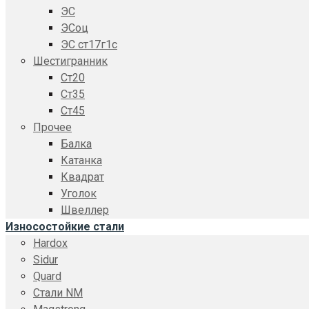
ЭС
ЭСоц
ЭС ст17г1с
Шестигранник
Ст20
Ст35
Ст45
Прочее
Балка
Катанка
Квадрат
Уголок
Швеллер
Износостойкие стали
Hardox
Sidur
Quard
Стали NM