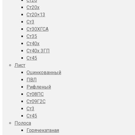
Ст20
Ст20x
Ст20×13
Ст3
Ст30ХГСА
Ст35
Ст40х
Ст40х 3ГП
Ст45
Лист
Оцинкованный
ПВЛ
Рифленый
Ст08ПС
Ст09Г2С
Ст3
Ст45
Полоса
Горячекатаная