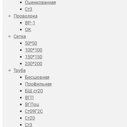
Оцинкованная
Ст3
Проволока
ВР-1
ОК
Сетка
50*50
100*100
150*150
200*200
Труба
Бесшовная
Профильная
БШ ст20
ВГП
ВГПоц
Ст09Г2С
Ст20
Ст3