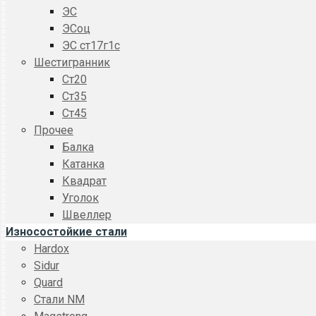
ЭС
ЭСоц
ЭС ст17г1с
Шестигранник
Ст20
Ст35
Ст45
Прочее
Балка
Катанка
Квадрат
Уголок
Швеллер
Износостойкие стали
Hardox
Sidur
Quard
Стали NM