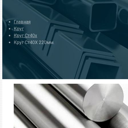
Главная
Круг
Круг Ст40х
Круг Ст40Х 220мм.