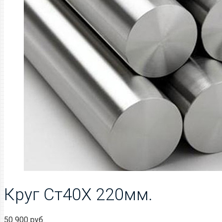
Круг Ст40Х 220мм.
50 900
руб.