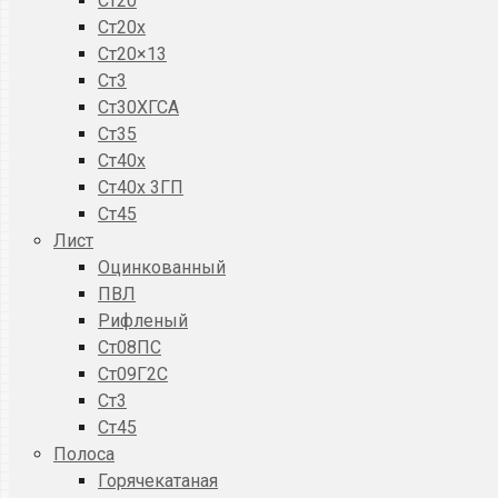
Ст20
Ст20x
Ст20×13
Ст3
Ст30ХГСА
Ст35
Ст40х
Ст40х 3ГП
Ст45
Лист
Оцинкованный
ПВЛ
Рифленый
Ст08ПС
Ст09Г2С
Ст3
Ст45
Полоса
Горячекатаная