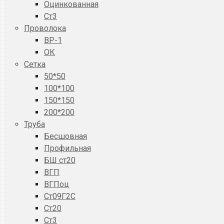
Оцинкованная
Ст3
Проволока
ВР-1
ОК
Сетка
50*50
100*100
150*150
200*200
Труба
Бесшовная
Профильная
БШ ст20
ВГП
ВГПоц
Ст09Г2С
Ст20
Ст3