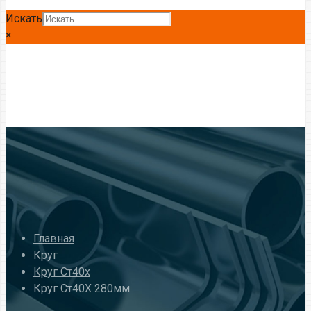
Искать
×
Главная
Круг
Круг Ст40х
Круг Ст40Х 280мм.