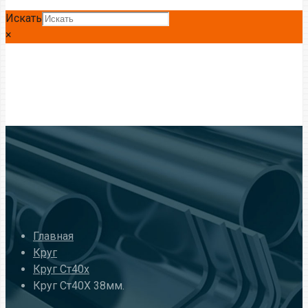
Искать
×
Главная
Круг
Круг Ст40х
Круг Ст40Х 38мм.