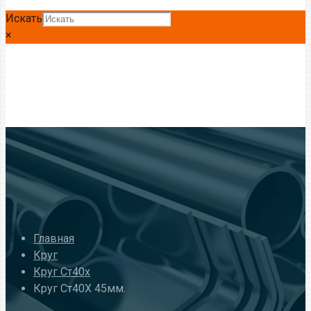
Искать
×
Главная
Круг
Круг Ст40х
Круг Ст40Х 45мм.