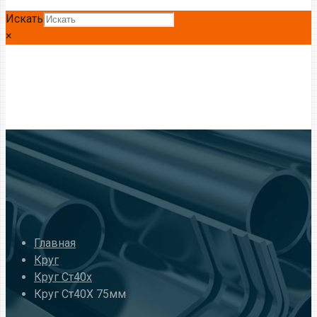
Искать
×
Главная
Круг
Круг Ст40х
Круг Ст40Х 75мм